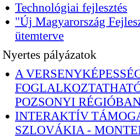
Technológiai fejlesztés
"Új Magyarország Fejlesz
ütemterve
Nyertes pályázatok
A VERSENYKÉPESSÉG
FOGLALKOZTATHATÓ
POZSONYI RÉGIÓBA
INTERAKTÍV TÁMOG
SZLOVÁKIA - MONT