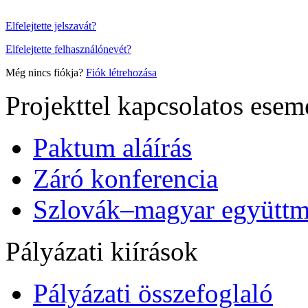
Elfelejtette jelszavát?
Elfelejtette felhasználónevét?
Még nincs fiókja?
Fiók létrehozása
Projekttel kapcsolatos ese
Paktum aláírás
Záró konferencia
Szlovák–magyar együttmű
Pályázati kiírások
Pályázati összefoglaló