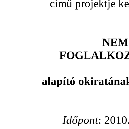
című projektje k
NEM
FOGLALKOZ
alapító okiratána
Időpont
: 2010