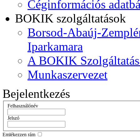
Céginformációs adatbá
BOKIK szolgáltatások
Borsod-Abaúj-Zemplén
Iparkamara
A BOKIK Szolgáltatás
Munkaszervezet
Bejelentkezés
Felhasználónév
Jelszó
Emlékezzen rám