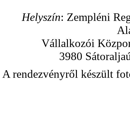
Helyszín
: Zempléni Regi
Al
Vállalkozói Közpo
3980 Sátoraljaú
A rendezvényről készült fotó