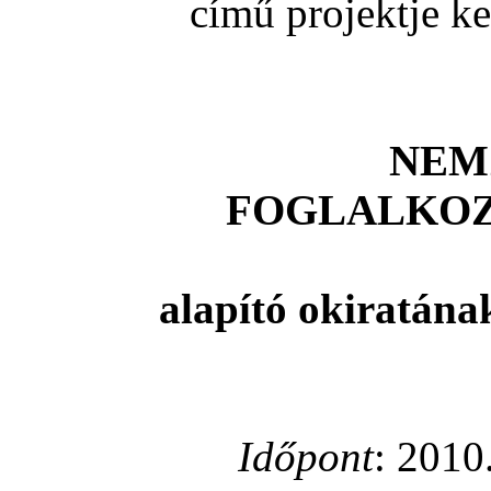
című projektje k
NEM
FOGLALKOZ
alapító okiratána
Időpont
: 2010