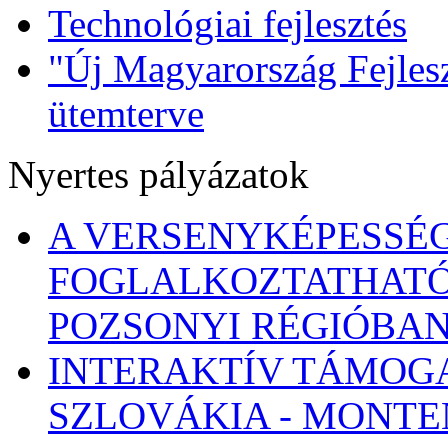
Technológiai fejlesztés
"Új Magyarország Fejlesz
ütemterve
Nyertes pályázatok
A VERSENYKÉPESSÉG
FOGLALKOZTATHATÓ
POZSONYI RÉGIÓBA
INTERAKTÍV TÁMOG
SZLOVÁKIA - MONT