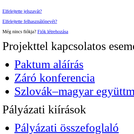
Elfelejtette jelszavát?
Elfelejtette felhasználónevét?
Még nincs fiókja?
Fiók létrehozása
Projekttel kapcsolatos ese
Paktum aláírás
Záró konferencia
Szlovák–magyar együttmű
Pályázati kiírások
Pályázati összefoglaló