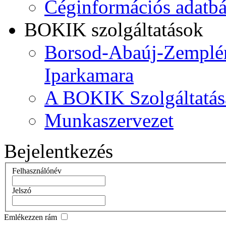
Céginformációs adatbá
BOKIK szolgáltatások
Borsod-Abaúj-Zemplén
Iparkamara
A BOKIK Szolgáltatás
Munkaszervezet
Bejelentkezés
Felhasználónév
Jelszó
Emlékezzen rám