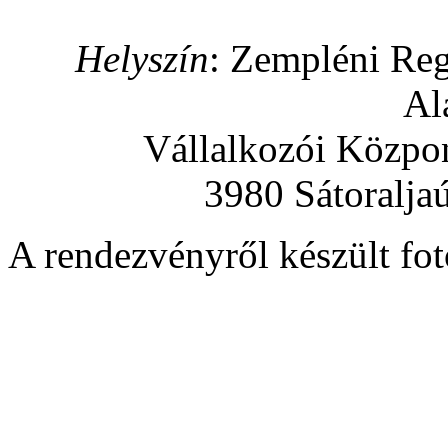
Helyszín
: Zempléni Regi
Al
Vállalkozói Közpo
3980 Sátoraljaú
A rendezvényről készült fotó