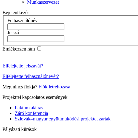
Munkaszervezet
Bejelentkezés
Felhasználónév
Jelszó
Emlékezzen rám
Elfelejtette jelszavát?
Elfelejtette felhasználónevét?
Még nincs fiókja?
Fiók létrehozása
Projekttel kapcsolatos események
Paktum aláírás
Záró konferencia
Szlovák–magyar együttműködési projektet zártak
Pályázati kiírások