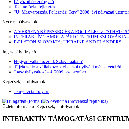
Pályázati összefoglaló
Technológiai fejlesztés
"Új Magyarország Fejlesztési Terv" 2008. évi pályázati ütemte
Nyertes pályázatok
A VERSENYKÉPESSÉG ÉS A FOGLALKOZTATHATÓS
INTERAKTÍV TÁMOGATÁSI CENTRUM SZLOVÁKIA 
E-PLATON SLOVAKIA, UKRAINE AND FLANDERS
Jogszabály figyelő
Hogyan vállalkozzunk Szlovákiában?
Tájékoztató a vállalkozó kivitelezői nyilvántartásba vételről
Jogszabályváltozások 2009. szeptember
Képzések, tanfolyamok
Jelnyelvi tanfolyam
Üzleti információ
Képzések, tanfolyamok
INTERAKTÍV TÁMOGATÁSI CENTRU