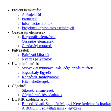
Projekt bemutatása
A Projektről
Partnerek
Információs Pontok
Projekttel kapcsolatos események
Gazdasági elemzések
Regionális elemzések
Országos elemzések
Gazdasági mutatók
Pályázatok
Pályázati kiírások
Nyertes pályázatok
Üzleti információ
Szlovákiai munkavállalás, cégalapítás feltételei
Jogszabály figyelő
Képzések, tanfolyamok
Hitel lehetőségek
Cégekről
Sikerek, elismerések
Céginformációs adatbázis
BOKIK szolgáltatások
Borsod-Abaúj-Zemplén Megyei Kereskedelmi és Iparka
A BOKIK Szolgáltatásainak jegyzéke