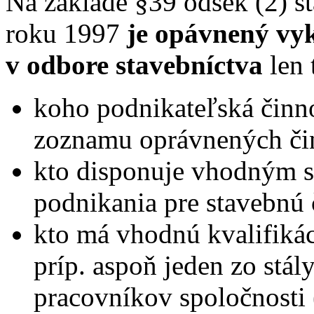
Na základe §39 odsek (2) 
roku 1997
je opávnený vy
v odbore stavebníctva
len 
koho podnikateľská činno
zoznamu oprávnených čin
kto disponuje vhodným s
podnikania pre stavebnú 
kto má vhodnú kvalifikác
príp. aspoň jeden zo stá
pracovníkov spoločnosti