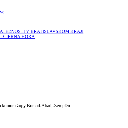
rve
TEĽNOSTI V BRATISLAVSKOM KRAJI
- CIERNA HORA
á komora župy Borsod-Abaúj-Zemplén