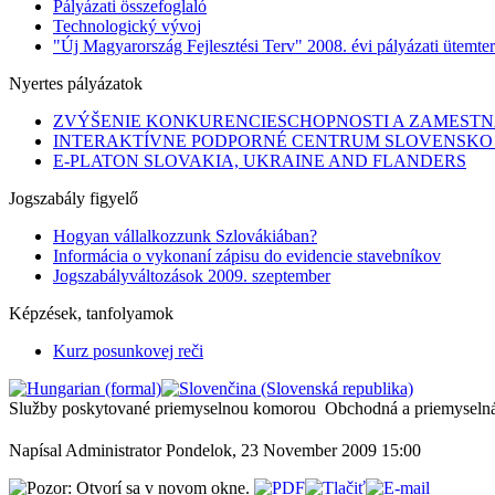
Pályázati összefoglaló
Technologický vývoj
"Új Magyarország Fejlesztési Terv" 2008. évi pályázati ütemte
Nyertes pályázatok
ZVÝŠENIE KONKURENCIESCHOPNOSTI A ZAMESTNA
INTERAKTÍVNE PODPORNÉ CENTRUM SLOVENSKO 
E-PLATON SLOVAKIA, UKRAINE AND FLANDERS
Jogszabály figyelő
Hogyan vállalkozzunk Szlovákiában?
Informácia o vykonaní zápisu do evidencie stavebníkov
Jogszabályváltozások 2009. szeptember
Képzések, tanfolyamok
Kurz posunkovej reči
Služby poskytované priemyselnou komorou
Obchodná a priemyseln
Napísal Administrator
Pondelok, 23 November 2009 15:00