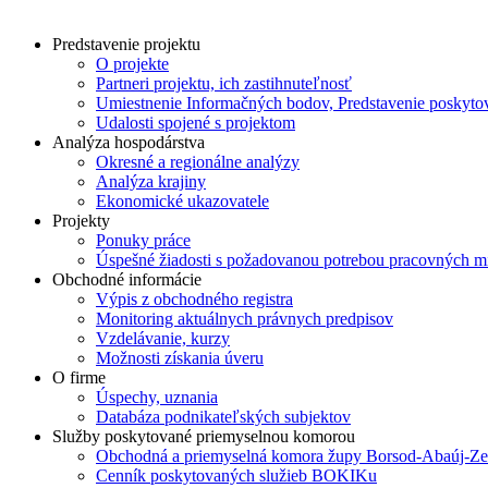
Predstavenie projektu
O projekte
Partneri projektu, ich zastihnuteľnosť
Umiestnenie Informačných bodov, Predstavenie poskyto
Udalosti spojené s projektom
Analýza hospodárstva
Okresné a regionálne analýzy
Analýza krajiny
Ekonomické ukazovatele
Projekty
Ponuky práce
Úspešné žiadosti s požadovanou potrebou pracovných mi
Obchodné informácie
Výpis z obchodného registra
Monitoring aktuálnych právnych predpisov
Vzdelávanie, kurzy
Možnosti získania úveru
O firme
Úspechy, uznania
Databáza podnikateľských subjektov
Služby poskytované priemyselnou komorou
Obchodná a priemyselná komora župy Borsod-Abaúj-Z
Cenník poskytovaných služieb BOKIKu