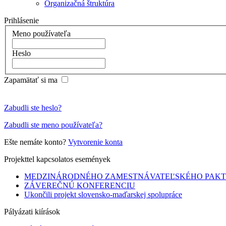
Organizačná štruktúra
Prihlásenie
Meno používateľa
Heslo
Zapamätať si ma
Zabudli ste heslo?
Zabudli ste meno používateľa?
Ešte nemáte konto?
Vytvorenie konta
Projekttel kapcsolatos események
MEDZINÁRODNÉHO ZAMESTNÁVATEĽSKÉHO PAK
ZÁVEREČNÚ KONFERENCIU
Ukončili projekt slovensko-maďarskej spolupráce
Pályázati kiírások