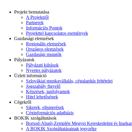
Projekt bemutatása
A Projektről
Partnerek
Információs Pontok
Projekttel kapcsolatos események
Gazdasági elemzések
Regionális elemzések
Országos elemzések
Gazdasági mutatók
Pályázatok
Pályázati kiírások
Nyertes pályázatok
Üzleti információ
Szlovákiai munkavállalás, cégalapítás feltételei
Jogszabály figyelő
Képzések, tanfolyamok
Hitel lehetőségek
Cégekről
Sikerek, elismerések
Céginformációs adatbázis
BOKIK szolgáltatások
Borsod-Abaúj-Zemplén Megyei Kereskedelmi és Iparka
A BOKIK Szolgáltatásainak jegyzéke