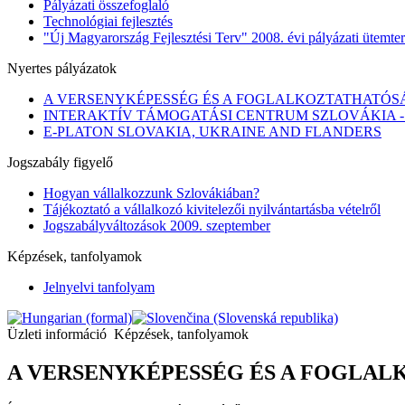
Pályázati összefoglaló
Technológiai fejlesztés
"Új Magyarország Fejlesztési Terv" 2008. évi pályázati ütemte
Nyertes pályázatok
A VERSENYKÉPESSÉG ÉS A FOGLALKOZTATHATÓS
INTERAKTÍV TÁMOGATÁSI CENTRUM SZLOVÁKIA 
E-PLATON SLOVAKIA, UKRAINE AND FLANDERS
Jogszabály figyelő
Hogyan vállalkozzunk Szlovákiában?
Tájékoztató a vállalkozó kivitelezői nyilvántartásba vételről
Jogszabályváltozások 2009. szeptember
Képzések, tanfolyamok
Jelnyelvi tanfolyam
Üzleti információ
Képzések, tanfolyamok
A VERSENYKÉPESSÉG ÉS A FOGLA