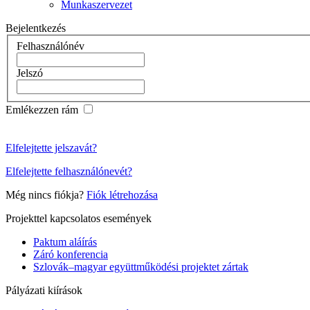
Munkaszervezet
Bejelentkezés
Felhasználónév
Jelszó
Emlékezzen rám
Elfelejtette jelszavát?
Elfelejtette felhasználónevét?
Még nincs fiókja?
Fiók létrehozása
Projekttel kapcsolatos események
Paktum aláírás
Záró konferencia
Szlovák–magyar együttműködési projektet zártak
Pályázati kiírások