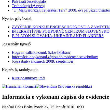
Pályázati összefoglaló
Technologický vývoj
"Új Magyarország Fejlesztési Terv" 2008. évi pályázati ütemte
Nyertes pályázatok
ZVÝŠENIE KONKURENCIESCHOPNOSTI A ZAMESTNA
INTERAKTÍVNE PODPORNÉ CENTRUM SLOVENSKO 
E-PLATON SLOVAKIA, UKRAINE AND FLANDERS
Jogszabály figyelő
Hogyan vállalkozzunk Szlovákiában?
Informácia o vykonaní zápisu do evidencie stavebníkov
Jogszabályváltozások 2009. szeptember
Képzések, tanfolyamok
Kurz posunkovej reči
Informácia o vykonaní zápisu do evidencie
Napísal Dócs Beáta
Pondelok, 25 Január 2010 10:33