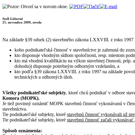
Stoll Gáborné
25. novembra 2009, streda
Na základe §39 odsek (2) stavebného zákona LXXVIII. z roku 1997
koho podnikateľská činnosť v stavebníctve je zahrnutá do zoz
kto disponuje vhodným sídlom spoločnosti, resp. miestom podn
kto má vhodnú kvalifikáciu na výkon stavebnej činnosti, príp
dohodu)) disponuje potrebným odborným vzdelaním, a
kto podľa §39 zákona LXXVIII. z roku 1997 na základe povo
technických a odborných úloh.
Všetky podnikateľské subjekty
, ktoré chcú podnikať v odbore stav
Komora (MOPK).
Je tiež povinný oznámiť MOPK stavebnú činnosť vykonávanú v členský
stavebníctva.
Tie podnikateľské subjekty, ktoré
stavebnú činnosť vykonávali už pr
Tie podnikateľské subjekty, ktoré
stavebnú činnosť začali vykonávať
Spôsob oznámenia: