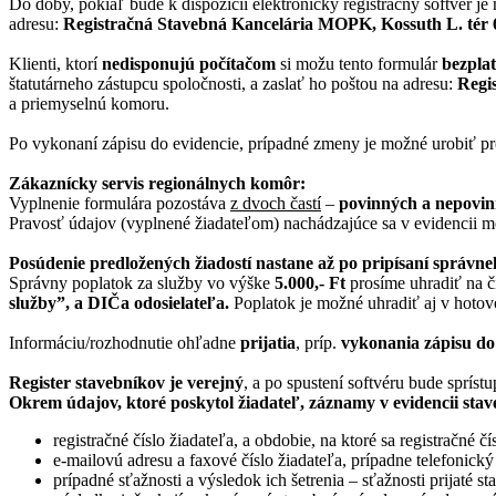
Do doby, pokiaľ bude k dispozícii elektronický registračný softvér j
adresu:
Registračná Stavebná Kancelária MOPK, Kossuth L. tér 
Klienti, ktorí
nedisponujú počítačom
si možu tento formulár
bezpla
štatutárneho zástupcu spoločnosti, a zaslať ho poštou na adresu:
Regi
a priemyselnú komoru.
Po vykonaní zápisu do evidencie, prípadné zmeny je možné urobiť pro
Zákaznícky servis regionálnych komôr:
Vyplnenie formulára pozostáva
z dvoch častí
–
povinných a nepovin
Pravosť údajov (vyplnené žiadateľom) nachádzajúce sa v evidencii
Posúdenie predložených žiadostí nastane až po pripísaní správ
Správny poplatok za služby vo výške
5.000,- Ft
prosíme uhradiť na 
služby”, a DIČa odosielateľa.
Poplatok je možné uhradiť aj v hotov
Informáciu/rozhodnutie ohľadne
prijatia
, príp.
vykonania zápisu do
Register stavebníkov je verejný
, a po spustení softvéru bude spr
Okrem údajov, ktoré poskytol žiadateľ, záznamy v evidencii stav
registračné číslo žiadateľa, a obdobie, na ktoré sa registračné č
e-mailovú adresu a faxové číslo žiadateľa, prípadne telefonický 
prípadné sťažnosti a výsledok ich šetrenia – sťažnosti prijat