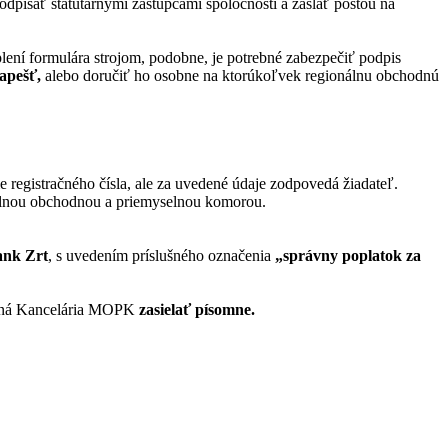
odpísať štatutárnymi zástupcami spoločnosti a zaslať poštou na
ení formulára strojom, podobne, je potrebné zabezpečiť podpis
dapešť,
alebo doručiť ho osobne na ktorúkoľvek regionálnu obchodnú
egistračného čísla, ale za uvedené údaje zodpovedá žiadateľ.
álnou obchodnou a priemyselnou komorou.
nk Zrt
, s uvedením príslušného označenia
„správny poplatok za
vebná Kancelária MOPK
zasielať písomne.