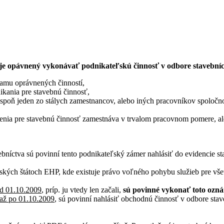
je opávnený vykonávať podnikateľskú činnosť v odbore stavební
namu oprávnených činností,
ikania pre stavebnú činnosť,
. aspoň jeden zo stálych zamestnancov, alebo iných pracovníkov spolo
lenia pre stavebnú činnosť zamestnáva v trvalom pracovnom pomere,
ebníctva sú povinní tento podnikateľský zámer nahlásiť do evidencie s
ch štátoch EHP, kde existuje právo voľného pohybu služieb pre všetk
ed 01.10.2009
, príp. ju vtedy len začali,
sú povinné vykonať toto ozná
 až po 01.10.2009
, sú povinní nahlásiť obchodnú činnosť v odbore sta