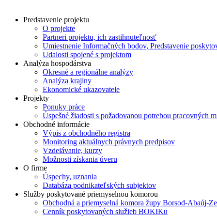
Predstavenie projektu
O projekte
Partneri projektu, ich zastihnuteľnosť
Umiestnenie Informačných bodov, Predstavenie poskyto
Udalosti spojené s projektom
Analýza hospodárstva
Okresné a regionálne analýzy
Analýza krajiny
Ekonomické ukazovatele
Projekty
Ponuky práce
Úspešné žiadosti s požadovanou potrebou pracovných mi
Obchodné informácie
Výpis z obchodného registra
Monitoring aktuálnych právnych predpisov
Vzdelávanie, kurzy
Možnosti získania úveru
O firme
Úspechy, uznania
Databáza podnikateľských subjektov
Služby poskytované priemyselnou komorou
Obchodná a priemyselná komora župy Borsod-Abaúj-Z
Cenník poskytovaných služieb BOKIKu