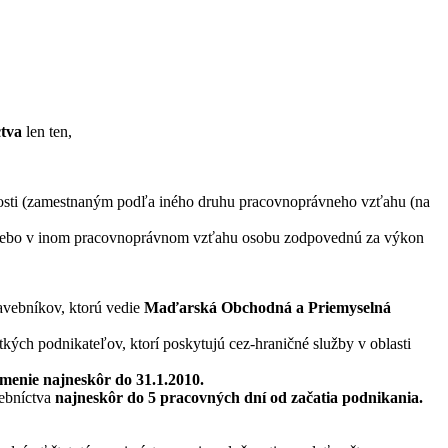
ctva
len ten,
čnosti (zamestnaným podľa iného druhu pracovnoprávneho vzťahu (na
 alebo v inom pracovnoprávnom vzťahu osobu zodpovednú za výkon
tavebníkov, ktorú vedie
Maďarská Obchodná a Priemyselná
ých podnikateľov, ktorí poskytujú cez-hraničné služby v oblasti
menie najneskôr do 31.1.2010.
vebníctva
najneskôr do 5 pracovných dní od začatia podnikania.