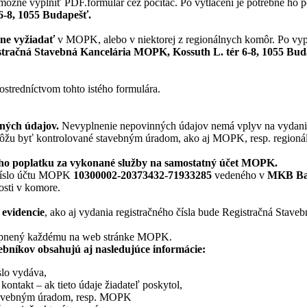
e možné vyplniť PDF.formulár cez počítač. Po vytlačení je potrebné ho p
6-8, 1055 Budapešť.
tne vyžiadať
v MOPK, alebo v niektorej z regionálnych komôr. Po vypl
stračná Stavebná Kancelária MOPK, Kossuth L. tér 6-8, 1055 Bu
stredníctvom tohto istého formulára.
ných údajov.
Nevyplnenie nepovinných údajov nemá vplyv na vydanie r
 môžu byť kontrolované stavebným úradom, ako aj MOPK, resp. region
neho poplatku za vykonané služby na samostatný účet MOPK.
číslo účtu MOPK
10300002-20373432-71933285
vedeného v
MKB Ba
osti v komore.
 evidencie
, ako aj vydania registračného čísla bude Registračná Sta
ístupnený každému na web stránke MOPK.
ebníkov obsahujú aj nasledujúce informácie:
íslo vydáva,
kontakt – ak tieto údaje žiadateľ poskytol,
é stavebným úradom, resp. MOPK