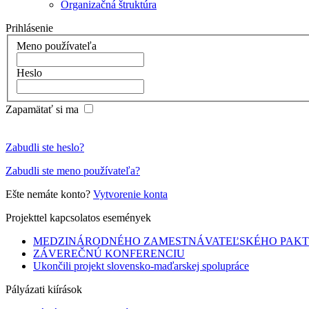
Organizačná štruktúra
Prihlásenie
Meno používateľa
Heslo
Zapamätať si ma
Zabudli ste heslo?
Zabudli ste meno používateľa?
Ešte nemáte konto?
Vytvorenie konta
Projekttel kapcsolatos események
MEDZINÁRODNÉHO ZAMESTNÁVATEĽSKÉHO PAK
ZÁVEREČNÚ KONFERENCIU
Ukončili projekt slovensko-maďarskej spolupráce
Pályázati kiírások